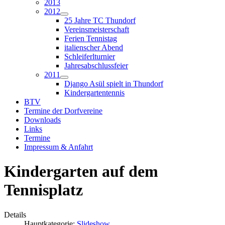
2013
2012
25 Jahre TC Thundorf
Vereinsmeisterschaft
Ferien Tennistag
italienscher Abend
Schleiferlturnier
Jahresabschlussfeier
2011
Django Asül spielt in Thundorf
Kindergartentennis
BTV
Termine der Dorfvereine
Downloads
Links
Termine
Impressum & Anfahrt
Kindergarten auf dem
Tennisplatz
Details
Hauptkategorie:
Slideshow