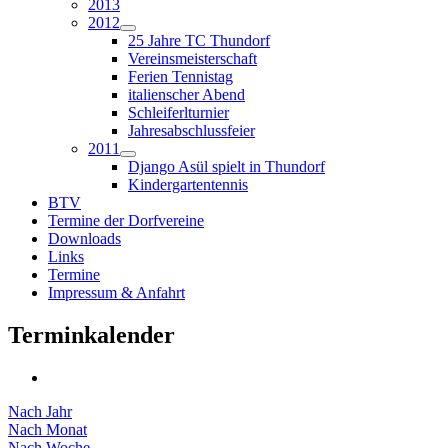
2013
2012
25 Jahre TC Thundorf
Vereinsmeisterschaft
Ferien Tennistag
italienscher Abend
Schleiferlturnier
Jahresabschlussfeier
2011
Django Asül spielt in Thundorf
Kindergartentennis
BTV
Termine der Dorfvereine
Downloads
Links
Termine
Impressum & Anfahrt
Terminkalender
Nach Jahr
Nach Monat
Nach Woche