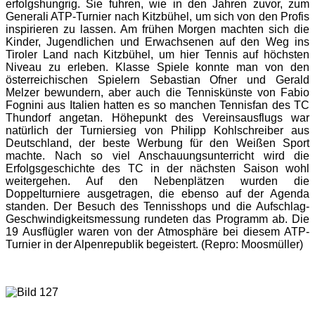
erfolgshungrig. Sie fuhren, wie in den Jahren zuvor, zum
Generali ATP-Turnier nach Kitzbühel, um sich von den Profis
inspirieren zu lassen. Am frühen Morgen machten sich die
Kinder, Jugendlichen und Erwachsenen auf den Weg ins
Tiroler Land nach Kitzbühel, um hier Tennis auf höchsten
Niveau zu erleben. Klasse Spiele konnte man von den
österreichischen Spielern Sebastian Ofner und Gerald
Melzer bewundern, aber auch die Tenniskünste von Fabio
Fognini aus Italien hatten es so manchen Tennisfan des TC
Thundorf angetan. Höhepunkt des Vereinsausflugs war
natürlich der Turniersieg von Philipp Kohlschreiber aus
Deutschland, der beste Werbung für den Weißen Sport
machte. Nach so viel Anschauungsunterricht wird die
Erfolgsgeschichte des TC in der nächsten Saison wohl
weitergehen. Auf den Nebenplätzen wurden die
Doppelturniere ausgetragen, die ebenso auf der Agenda
standen. Der Besuch des Tennisshops und die Aufschlag-
Geschwindigkeitsmessung rundeten das Programm ab. Die
19 Ausflügler waren von der Atmosphäre bei diesem ATP-
Turnier in der Alpenrepublik begeistert. (Repro: Moosmüller)