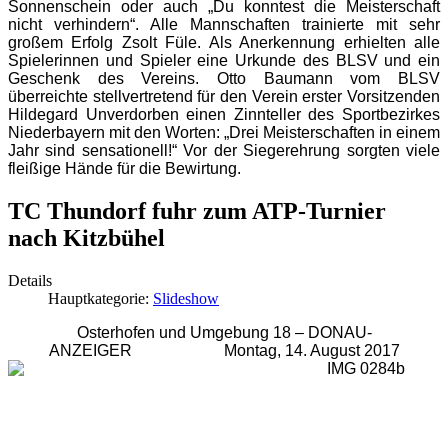
Sonnenschein oder auch „Du konntest die Meisterschaft
nicht verhindern“. Alle Mannschaften trainierte mit sehr
großem Erfolg Zsolt Füle. Als Anerkennung erhielten alle
Spielerinnen und Spieler eine Urkunde des BLSV und ein
Geschenk des Vereins. Otto Baumann vom BLSV
überreichte stellvertretend für den Verein erster Vorsitzenden
Hildegard Unverdorben einen Zinnteller des Sportbezirkes
Niederbayern mit den Worten: „Drei Meisterschaften in einem
Jahr sind sensationell!“ Vor der Siegerehrung sorgten viele
fleißige Hände für die Bewirtung.
TC Thun­dorf fuhr zum ATP-Tur­nier
nach Kitz­bü­hel
Details
Hauptkategorie:
Slideshow
Osterhofen und Umgebung 18 – DONAU-
ANZEIGER Montag, 14. August 2017