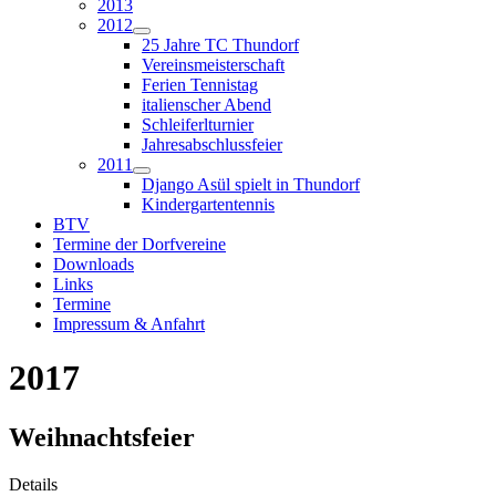
2013
2012
25 Jahre TC Thundorf
Vereinsmeisterschaft
Ferien Tennistag
italienscher Abend
Schleiferlturnier
Jahresabschlussfeier
2011
Django Asül spielt in Thundorf
Kindergartentennis
BTV
Termine der Dorfvereine
Downloads
Links
Termine
Impressum & Anfahrt
2017
Weihnachtsfeier
Details