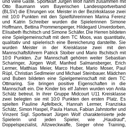
und viele Gäste. Sportwart Jürgen Wolf nahm zusammen mit
Otto Baumann vom Bayerischen Landessportverband
(BLSV) die Ehrungen vor. Meister in der Bezirksklasse zwei
mit 10:0 Punkten mit den Spielführerinnen Marina Ferenz
und Katrin Schreiber wurden die Spielerinnen Simone
Hoffmann, Bettina Prommersperger, Hildegard Unverdorben,
Elisabeth Ifschitsch und Simone Schäfer. Die Herren bildeten
eine Spielgemeinschaft mit dem TC Moos, was quantitativ,
qualitativ und spielerisch eine Bereicherung darstellte. Sie
wurden Meister in der Kreisklasse zwei mit den
Mannschaftsführern Patrick Stoiber und Mario Ifschitsch mit
10:0 Punkten. Zur Mannschaft gehören weiter Sebastian
Scharinger, Jürgen Wolf, Manfred Salmansberger, Erich
Lermer, Matthias Meier, Marco Huber, Mario Moser, Paul
Rüpl, Christian Sedlmeier und Michael Steinbauer. Mädchen
und Buben bildeten eine Spielgemeinschaft mit dem TC
Ottmaring. Sie bringen positive Eigenschaften in die
Mannschaft ein. Die Kinder bis elf Jahren wurden von Anita
Schätz betreut. In ihrer Gruppe Midcourt U11 Kreisklasse
zwei belegten sie mit 10:0 Punkten den ersten Platz. Es
spielten Pauline Apfelbeck, Hannah Lermer, Franziska
Schätz, Simon Haspel, Paula Hanus, Fabian Jahrstorfer und
Vinzent Sigl. Sportwart Jürgen Wolf charakterisierte jede
Spielerin und jeden Spieler, wie „Haudrauf“,
Doppelspezialist, Allzweckwaffe, Sieger ohne Training,