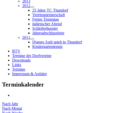
2013
2012
25 Jahre TC Thundorf
Vereinsmeisterschaft
Ferien Tennistag
italienscher Abend
Schleiferlturnier
Jahresabschlussfeier
2011
Django Asül spielt in Thundorf
Kindergartentennis
BTV
Termine der Dorfvereine
Downloads
Links
Termine
Impressum & Anfahrt
Terminkalender
Nach Jahr
Nach Monat
Nach Woche