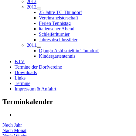
2013
2012
25 Jahre TC Thundorf
Vereinsmeisterschaft
Ferien Tennistag
italienscher Abend
Schleiferlturnier
Jahresabschlussfeier
2011
Django Asül spielt in Thundorf
Kindergartentennis
BTV
Termine der Dorfvereine
Downloads
Links
Termine
Impressum & Anfahrt
Terminkalender
Nach Jahr
Nach Monat
Nach Woche