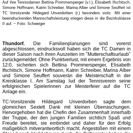
Auf ihre Tennisdamen Bettina Prommersperger (v.l.), Elisabeth Ifschitsch,
Simone Hoffmann, Katrin Schreiber, Marina Alber und Simone Seuffert ist
TC Vorsitzende Hildegard Unverdorben (r.) besonders stolz. Mit einer
beeindruckenden Mannschaftsleistung stiegen diese in die Bezirksklasse
II auf. − Foto: Schweiger
Thundorf.
Die Familienplanungen sind vorerst
abgeschlossen, eindrucksvoll haben sich die TC Damen in
dieser Saison nach ihren Auszeiten im "Mutterschaftsurlaub"
zurückgemeldet: Ohne Punktverlust, mit einem Ergebnis von
12:0, sicherten sich Bettina Prommersperger, Elisabeth
Ifschitsch, Simone Hoffmann, Katrin Schreiber, Marina Alber
und Simone Seuffert souverän die Meisterschaft in der
Kreisklasse I. Am Samstag lud der Tennisverein seine
erfolgreichen Spielerinnen zur Meisterfeier auf die TC
Anlage ein.
TC-Vorsitzende Hildegard Unverdorben sagte dem
glorreichen Sextett Dank mit kleinen Überraschungen.
Hervorgehoben hat die Chefin den Zusammenhalt innerhalb
der Truppe, der den jungen Familien sichtlich Spaß und
Freude bereitet, sie einbindet und daher für den Erfolg
maßgeblich mitverantwortlich macht. Angestoßen mit einem