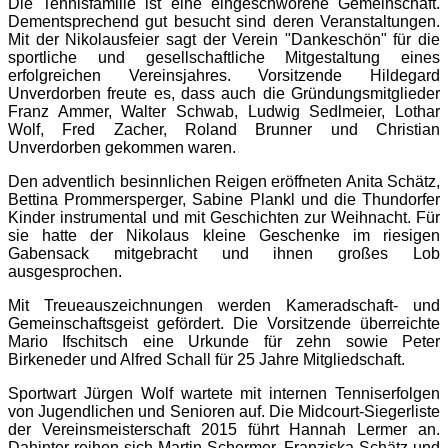
Die Tennisfamilie ist eine eingeschworene Gemeinschaft.
Dementsprechend gut besucht sind deren Veranstaltungen.
Mit der Nikolausfeier sagt der Verein "Dankeschön" für die
sportliche und gesellschaftliche Mitgestaltung eines
erfolgreichen Vereinsjahres. Vorsitzende Hildegard
Unverdorben freute es, dass auch die Gründungsmitglieder
Franz Ammer, Walter Schwab, Ludwig Sedlmeier, Lothar
Wolf, Fred Zacher, Roland Brunner und Christian
Unverdorben gekommen waren.
Den adventlich besinnlichen Reigen eröffneten Anita Schätz,
Bettina Prommersperger, Sabine Plankl und die Thundorfer
Kinder instrumental und mit Geschichten zur Weihnacht. Für
sie hatte der Nikolaus kleine Geschenke im riesigen
Gabensack mitgebracht und ihnen großes Lob
ausgesprochen.
Mit Treueauszeichnungen werden Kameradschaft- und
Gemeinschaftsgeist gefördert. Die Vorsitzende überreichte
Mario Ifschitsch eine Urkunde für zehn sowie Peter
Birkeneder und Alfred Schall für 25 Jahre Mitgliedschaft.
Sportwart Jürgen Wolf wartete mit internen Tenniserfolgen
von Jugendlichen und Senioren auf. Die Midcourt-Siegerliste
der Vereinsmeisterschaft 2015 führt Hannah Lermer an.
Dahinter reihen sich Martin Schermer, Franziska Schätz und