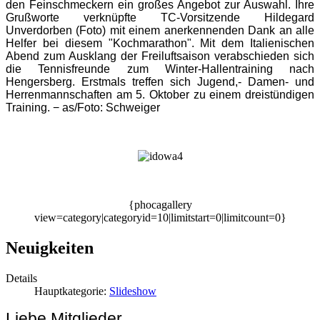
den Feinschmeckern ein großes Angebot zur Auswahl. Ihre
Grußworte verknüpfte TC-Vorsitzende
Hildegard
Unverdorben
(Foto) mit einem anerkennenden Dank an alle
Helfer bei diesem "Kochmarathon". Mit dem Italienischen
Abend zum Ausklang der Freiluftsaison verabschieden sich
die Tennisfreunde zum Winter-Hallentraining nach
Hengersberg. Erstmals treffen sich Jugend,- Damen- und
Herrenmannschaften am 5. Oktober zu einem dreistündigen
Training.
− as/Foto: Schweiger
{phocagallery
view=category|categoryid=10|limitstart=0|limitcount=0}
Neuigkeiten
Details
Hauptkategorie:
Slideshow
Liebe Mitglieder,