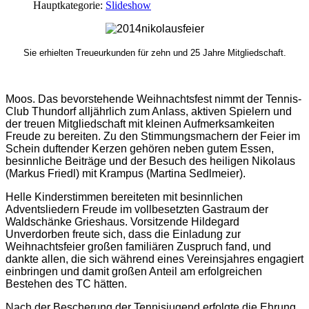
Hauptkategorie:
Slideshow
Sie erhielten Treueurkunden für zehn und 25 Jahre Mitgliedschaft.
Moos.
Das bevorstehende Weihnachtsfest nimmt der Tennis-
Club Thundorf alljährlich zum Anlass, aktiven Spielern und
der treuen Mitgliedschaft mit kleinen Aufmerksamkeiten
Freude zu bereiten. Zu den Stimmungsmachern der Feier im
Schein duftender Kerzen gehören neben gutem Essen,
besinnliche Beiträge und der Besuch des heiligen Nikolaus
(Markus Friedl) mit Krampus (Martina Sedlmeier).
Helle Kinderstimmen bereiteten mit besinnlichen
Adventsliedern Freude im vollbesetzten Gastraum der
Waldschänke Grieshaus. Vorsitzende Hildegard
Unverdorben freute sich, dass die Einladung zur
Weihnachtsfeier großen familiären Zuspruch fand, und
dankte allen, die sich während eines Vereinsjahres engagiert
einbringen und damit großen Anteil am erfolgreichen
Bestehen des TC hätten.
Nach der Bescherung der Tennisjugend erfolgte die Ehrung