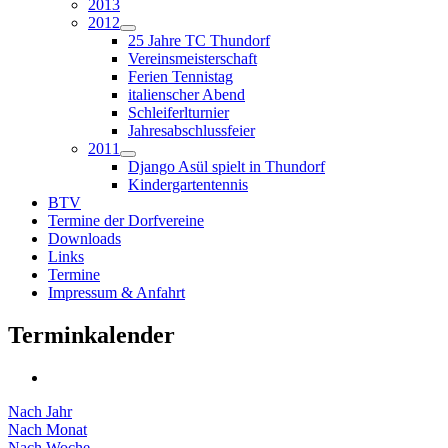
2013
2012
25 Jahre TC Thundorf
Vereinsmeisterschaft
Ferien Tennistag
italienscher Abend
Schleiferlturnier
Jahresabschlussfeier
2011
Django Asül spielt in Thundorf
Kindergartentennis
BTV
Termine der Dorfvereine
Downloads
Links
Termine
Impressum & Anfahrt
Terminkalender
Nach Jahr
Nach Monat
Nach Woche