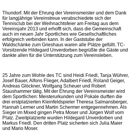
Thundorf. Mit der Ehrung der Vereinsmeister und dem Dank
für langjährige Vereinstreue verabschiedete sich der
Tennisclub bei der Weihnachtsfeier am Freitag aus dem
Vereinsjahr 2013 und erhofft sich, dass die Gemeinschaft
auch im neuen Jahr Sportliches wie Gesellschaftliches
erfolgreich verbinden kann. In der Gaststube der
Waldschänke zum Grieshaus waren alle Plätze gefüllt. TC-
Vorsitzende Hildegard Unverdorben begrüßte die Gäste und
dankte allen für die Unterstützung zum Vereinsleben.
25 Jahre zum Wohle des TC sind Heidi Friedl, Tanja Wührer,
Josef Bauer, Alfons Flieger, Adalbert Friedl, Roland Geiger,
Andreas Glöckner, Wolfgang Scheuer und Robert
Staushammer tätig. Mit der Ehrung der Vereinsmeister wird
dem Sportlichen: Meisterurkunden und Pokale durften die
drei erstplatzierten Kleinfeldspieler Theresa Salmansberger,
Hannah Lermer und Martin Schermer entgegennehmen. Als
Sieger im Mixed gingen Petra Moser und Jürgen Wolf vom
Platz. Zweitplatzierte wurden Hildegard Unverdorben und
Markus Friedl. Den dritten Platz sicherten sich Julia Maier
und Mario Moser.