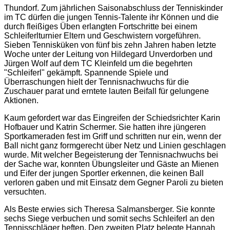
Thundorf. Zum jährlichen Saisonabschluss der Tenniskinder
im TC dürfen die jungen Tennis-Talente ihr Können und die
durch fleißiges Üben erlangten Fortschritte bei einem
Schleiferlturnier Eltern und Geschwistern vorgeführen.
Sieben Tennisküken von fünf bis zehn Jahren haben letzte
Woche unter der Leitung von Hildegard Unverdorben und
Jürgen Wolf auf dem TC Kleinfeld um die begehrten
"Schleiferl" gekämpft. Spannende Spiele und
Überraschungen hielt der Tennisnachwuchs für die
Zuschauer parat und erntete lauten Beifall für gelungene
Aktionen.
Kaum gefordert war das Eingreifen der Schiedsrichter Karin
Hofbauer und Katrin Schermer. Sie hatten ihre jüngeren
Sportkameraden fest im Griff und schritten nur ein, wenn der
Ball nicht ganz formgerecht über Netz und Linien geschlagen
wurde. Mit welcher Begeisterung der Tennisnachwuchs bei
der Sache war, konnten Übungsleiter und Gäste an Mienen
und Eifer der jungen Sportler erkennen, die keinen Ball
verloren gaben und mit Einsatz dem Gegner Paroli zu bieten
versuchten.
Als Beste erwies sich Theresa Salmansberger. Sie konnte
sechs Siege verbuchen und somit sechs Schleiferl an den
Tennisschläger heften. Den zweiten Platz belegte Hannah