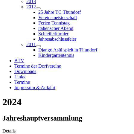
2013
2012
25 Jahre TC Thundorf
Vereinsmeisterschaft
Ferien Tennistag
italienscher Abend
Schleiferlturnier
Jahresabschlussfeier
2011
Django Asül spielt in Thundorf
Kindergartentennis
BTV
Termine der Dorfvereine
Downloads
Links
Termine
Impressum & Anfahrt
2024
Jahreshauptversammlung
Details