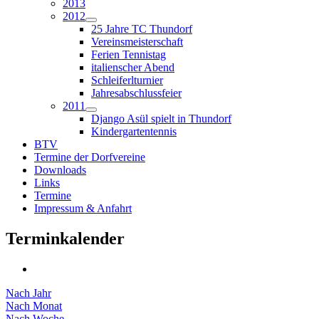
2013
2012
25 Jahre TC Thundorf
Vereinsmeisterschaft
Ferien Tennistag
italienscher Abend
Schleiferlturnier
Jahresabschlussfeier
2011
Django Asül spielt in Thundorf
Kindergartentennis
BTV
Termine der Dorfvereine
Downloads
Links
Termine
Impressum & Anfahrt
Terminkalender
Nach Jahr
Nach Monat
Nach Woche