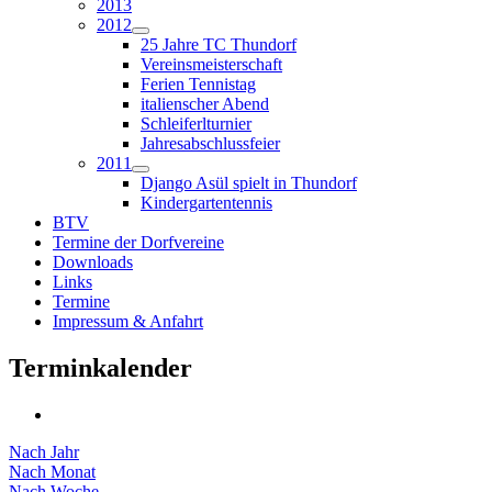
2013
2012
25 Jahre TC Thundorf
Vereinsmeisterschaft
Ferien Tennistag
italienscher Abend
Schleiferlturnier
Jahresabschlussfeier
2011
Django Asül spielt in Thundorf
Kindergartentennis
BTV
Termine der Dorfvereine
Downloads
Links
Termine
Impressum & Anfahrt
Terminkalender
Nach Jahr
Nach Monat
Nach Woche