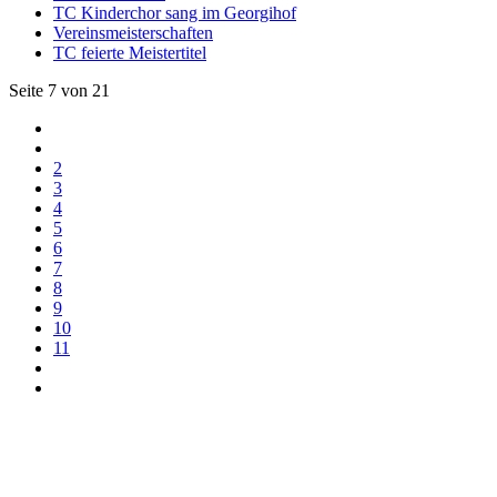
TC Kinderchor sang im Georgihof
Vereinsmeisterschaften
TC feierte Meistertitel
Seite 7 von 21
2
3
4
5
6
7
8
9
10
11