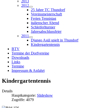
2013
2012
25 Jahre TC Thundorf
Vereinsmeisterschaft
Ferien Tennistag
italienscher Abend
Schleiferlturnier
Jahresabschlussfeier
2011
Django Asül spielt in Thundorf
Kindergartentennis
BTV
Termine der Dorfvereine
Downloads
Links
Termine
Impressum & Anfahrt
Kindergartentennis
Details
Hauptkategorie:
Slideshow
Zugriffe: 4079