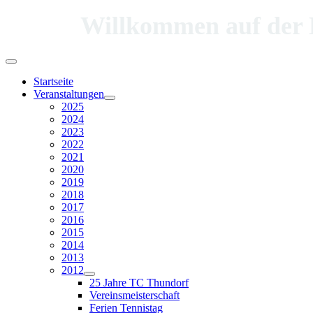
Willkommen auf der Hom
Startseite
Veranstaltungen
2025
2024
2023
2022
2021
2020
2019
2018
2017
2016
2015
2014
2013
2012
25 Jahre TC Thundorf
Vereinsmeisterschaft
Ferien Tennistag