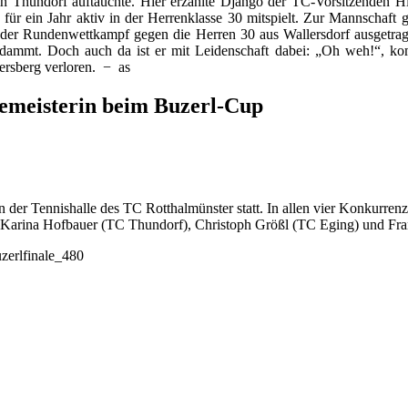
in Thundorf auftauchte. Hier erzählte Django der TC-Vorsitzenden Hi
für ein Jahr aktiv in der Herrenklasse 30 mitspielt. Zur Mannschaf
 der Rundenwettkampf gegen die Herren 30 aus Wallersdorf ausgetrage
dammt. Doch auch da ist er mit Leidenschaft dabei: „Oh weh!“, ko
gersberg verloren. − as
emeisterin beim Buzerl-Cup
der Tennishalle des TC Rotthalmünster statt. In allen vier Konkurrenze
r Karina Hofbauer (TC Thundorf), Christoph Größl (TC Eging) und Fra