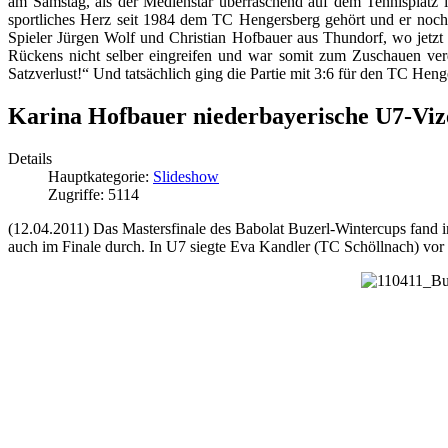
am Samstag, als der Medienstar überraschend auf dem Tennisplatz 
sportliches Herz seit 1984 dem TC Hengersberg gehört und er noch 
Spieler Jürgen Wolf und Christian Hofbauer aus Thundorf, wo jetzt
Rückens nicht selber eingreifen und war somit zum Zuschauen ver
Satzverlust!“ Und tatsächlich ging die Partie mit 3:6 für den TC Hen
Karina Hofbauer niederbayerische U7-Viz
Details
Hauptkategorie:
Slideshow
Zugriffe: 5114
(12.04.2011) Das Mastersfinale des Babolat Buzerl-Wintercups fand in 
auch im Finale durch. In U7 siegte Eva Kandler (TC Schöllnach) vo