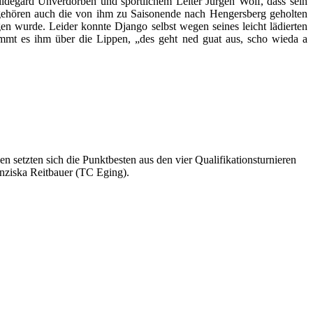
ldegard Unverdorben und sportlichem Leiter Jürgen Wolf, dass sein
t gehören auch die von ihm zu Saisonende nach Hengersberg geholten
n wurde. Leider konnte Django selbst wegen seines leicht lädierten
mmt es ihm über die Lippen, „des geht ned guat aus, scho wieda a
n setzten sich die Punktbesten aus den vier Qualifikationsturnieren
nziska Reitbauer (TC Eging).