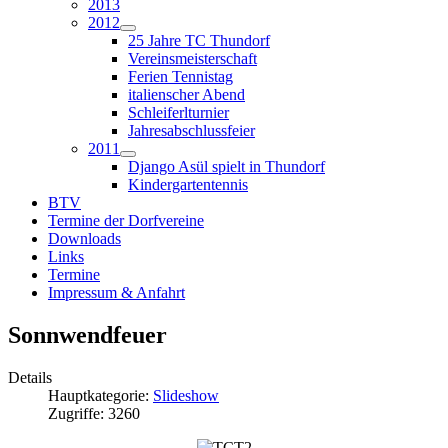
2013
2012
25 Jahre TC Thundorf
Vereinsmeisterschaft
Ferien Tennistag
italienscher Abend
Schleiferlturnier
Jahresabschlussfeier
2011
Django Asül spielt in Thundorf
Kindergartentennis
BTV
Termine der Dorfvereine
Downloads
Links
Termine
Impressum & Anfahrt
Sonnwendfeuer
Details
Hauptkategorie:
Slideshow
Zugriffe: 3260