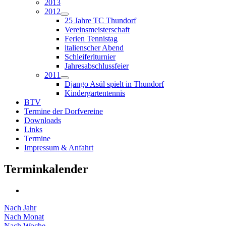
2013
2012
25 Jahre TC Thundorf
Vereinsmeisterschaft
Ferien Tennistag
italienscher Abend
Schleiferlturnier
Jahresabschlussfeier
2011
Django Asül spielt in Thundorf
Kindergartentennis
BTV
Termine der Dorfvereine
Downloads
Links
Termine
Impressum & Anfahrt
Terminkalender
Nach Jahr
Nach Monat
Nach Woche