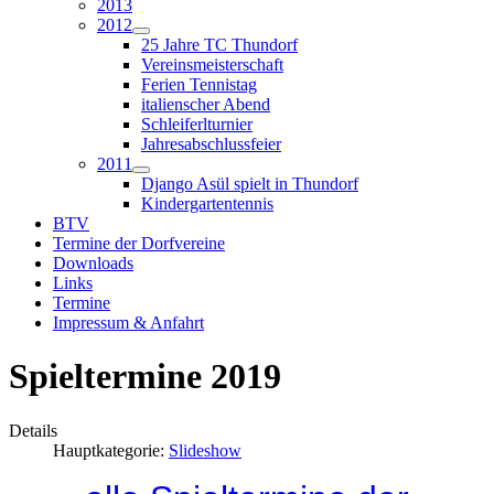
2013
2012
25 Jahre TC Thundorf
Vereinsmeisterschaft
Ferien Tennistag
italienscher Abend
Schleiferlturnier
Jahresabschlussfeier
2011
Django Asül spielt in Thundorf
Kindergartentennis
BTV
Termine der Dorfvereine
Downloads
Links
Termine
Impressum & Anfahrt
Spieltermine 2019
Details
Hauptkategorie:
Slideshow