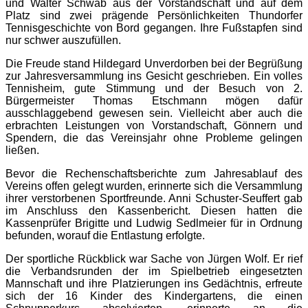
und Walter Schwab aus der Vorstandschaft und auf dem
Platz sind zwei prägende Persönlichkeiten Thundorfer
Tennisgeschichte von Bord gegangen. Ihre Fußstapfen sind
nur schwer auszufüllen.
Die Freude stand Hildegard Unverdorben bei der Begrüßung
zur Jahresversammlung ins Gesicht geschrieben. Ein volles
Tennisheim, gute Stimmung und der Besuch von 2.
Bürgermeister Thomas Etschmann mögen dafür
ausschlaggebend gewesen sein. Vielleicht aber auch die
erbrachten Leistungen von Vorstandschaft, Gönnern und
Spendern, die das Vereinsjahr ohne Probleme gelingen
ließen.
Bevor die Rechenschaftsberichte zum Jahresablauf des
Vereins offen gelegt wurden, erinnerte sich die Versammlung
ihrer verstorbenen Sportfreunde. Anni Schuster-Seuffert gab
im Anschluss den Kassenbericht. Diesen hatten die
Kassenprüfer Brigitte und Ludwig Sedlmeier für in Ordnung
befunden, worauf die Entlastung erfolgte.
Der sportliche Rückblick war Sache von Jürgen Wolf. Er rief
die Verbandsrunden der im Spielbetrieb eingesetzten
Mannschaft und ihre Platzierungen ins Gedächtnis, erfreute
sich der 16 Kinder des Kindergartens, die einen