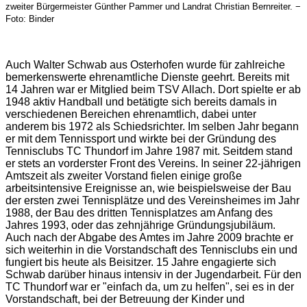
zweiter Bürgermeister Günther Pammer und Landrat Christian Bernreiter. −
Foto: Binder
Auch
Walter Schwab
aus Osterhofen wurde für zahlreiche
bemerkenswerte ehrenamtliche Dienste geehrt. Bereits mit
14 Jahren war er Mitglied beim TSV Allach. Dort spielte er ab
1948 aktiv Handball und betätigte sich bereits damals in
verschiedenen Bereichen ehrenamtlich, dabei unter
anderem bis 1972 als Schiedsrichter. Im selben Jahr begann
er mit dem Tennissport und wirkte bei der Gründung des
Tennisclubs TC Thundorf im Jahre 1987 mit. Seitdem stand
er stets an vorderster Front des Vereins. In seiner 22-jährigen
Amtszeit als zweiter Vorstand fielen einige große
arbeitsintensive Ereignisse an, wie beispielsweise der Bau
der ersten zwei Tennisplätze und des Vereinsheimes im Jahr
1988, der Bau des dritten Tennisplatzes am Anfang des
Jahres 1993, oder das zehnjährige Gründungsjubiläum.
Auch nach der Abgabe des Amtes im Jahre 2009 brachte er
sich weiterhin in die Vorstandschaft des Tennisclubs ein und
fungiert bis heute als Beisitzer. 15 Jahre engagierte sich
Schwab darüber hinaus intensiv in der Jugendarbeit. Für den
TC Thundorf war er "einfach da, um zu helfen", sei es in der
Vorstandschaft, bei der Betreuung der Kinder und