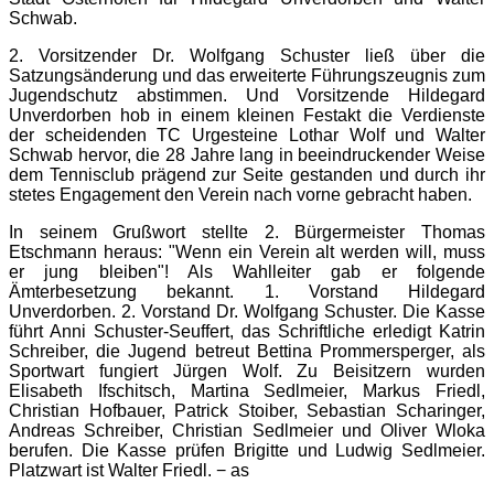
Schwab.
2. Vorsitzender Dr. Wolfgang Schuster ließ über die
Satzungsänderung und das erweiterte Führungszeugnis zum
Jugendschutz abstimmen. Und Vorsitzende Hildegard
Unverdorben hob in einem kleinen Festakt die Verdienste
der scheidenden TC Urgesteine Lothar Wolf und Walter
Schwab hervor, die 28 Jahre lang in beeindruckender Weise
dem Tennisclub prägend zur Seite gestanden und durch ihr
stetes Engagement den Verein nach vorne gebracht haben.
In seinem Grußwort stellte 2. Bürgermeister Thomas
Etschmann heraus: "Wenn ein Verein alt werden will, muss
er jung bleiben"! Als Wahlleiter gab er folgende
Ämterbesetzung bekannt. 1. Vorstand Hildegard
Unverdorben. 2. Vorstand Dr. Wolfgang Schuster. Die Kasse
führt Anni Schuster-Seuffert, das Schriftliche erledigt Katrin
Schreiber, die Jugend betreut Bettina Prommersperger, als
Sportwart fungiert Jürgen Wolf. Zu Beisitzern wurden
Elisabeth Ifschitsch, Martina Sedlmeier, Markus Friedl,
Christian Hofbauer, Patrick Stoiber, Sebastian Scharinger,
Andreas Schreiber, Christian Sedlmeier und Oliver Wloka
berufen. Die Kasse prüfen Brigitte und Ludwig Sedlmeier.
Platzwart ist Walter Friedl.
− as