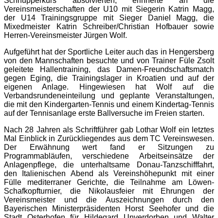
Schnupperkurs absolvierten, erinnerte an die
Vereinsmeisterschaften der U10 mit Siegerin Katrin Magg,
der U14 Trainingsgruppe mit Sieger Daniel Magg, die
Mixedmeister Katrin Schreiber/Christian Hofbauer sowie
Herren-Vereinsmeister Jürgen Wolf.
Aufgeführt hat der Sportliche Leiter auch das in Hengersberg
von den Mannschaften besuchte und von Trainer Füle Zsolt
geleitete Hallentraining, das Damen-Freundschaftsmatch
gegen Eging, die Trainingslager in Kroatien und auf der
eigenen Anlage. Hingewiesen hat Wolf auf die
Verbandsrundeneinteilung und geplante Veranstaltungen,
die mit den Kindergarten-Tennis und einem Kindertag-Tennis
auf der Tennisanlage erste Ballversuche im Freien starten.
Nach 28 Jahren als Schriftführer gab Lothar Wolf ein letztes
Mal Einblick in Zurückliegendes aus dem TC Vereinswesen.
Der Erwähnung wert fand er Sitzungen zu
Programmabläufen, verschiedene Arbeitseinsätze der
Anlagenpflege, die unterhaltsame Donau-Tanzschifffahrt,
den Italienischen Abend als Vereinshöhepunkt mit einer
Fülle mediterraner Gerichte, die Teilnahme am Löwen-
Schafkopfturnier, die Nikolausfeier mit Ehrungen der
Vereinsmeister und die Auszeichnungen durch den
Bayerischen Ministerpräsidenten Horst Seehofer und die
Stadt Osterhofen für Hildegard Unverdorben und Walter