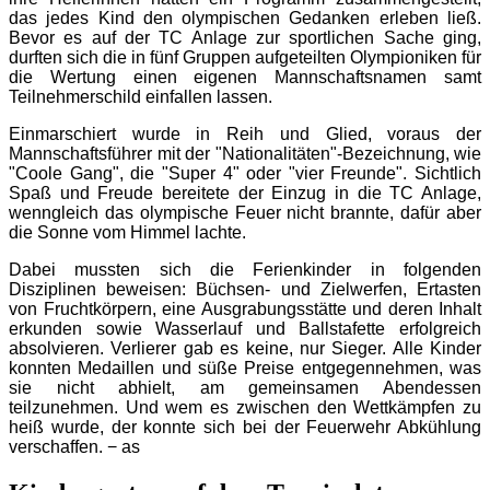
das jedes Kind den olympischen Gedanken erleben ließ.
Bevor es auf der TC Anlage zur sportlichen Sache ging,
durften sich die in fünf Gruppen aufgeteilten Olympioniken für
die Wertung einen eigenen Mannschaftsnamen samt
Teilnehmerschild einfallen lassen.
Einmarschiert wurde in Reih und Glied, voraus der
Mannschaftsführer mit der "Nationalitäten"-Bezeichnung, wie
"Coole Gang", die "Super 4" oder "vier Freunde". Sichtlich
Spaß und Freude bereitete der Einzug in die TC Anlage,
wenngleich das olympische Feuer nicht brannte, dafür aber
die Sonne vom Himmel lachte.
Dabei mussten sich die Ferienkinder in folgenden
Disziplinen beweisen: Büchsen- und Zielwerfen, Ertasten
von Fruchtkörpern, eine Ausgrabungsstätte und deren Inhalt
erkunden sowie Wasserlauf und Ballstafette erfolgreich
absolvieren. Verlierer gab es keine, nur Sieger. Alle Kinder
konnten Medaillen und süße Preise entgegennehmen, was
sie nicht abhielt, am gemeinsamen Abendessen
teilzunehmen. Und wem es zwischen den Wettkämpfen zu
heiß wurde, der konnte sich bei der Feuerwehr Abkühlung
verschaffen. − as