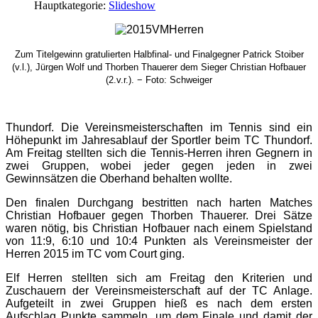
Hauptkategorie:
Slideshow
Zum Titelgewinn gratulierten Halbfinal- und Finalgegner Patrick Stoiber
(v.l.), Jürgen Wolf und Thorben Thauerer dem Sieger Christian Hofbauer
(2.v.r.). − Foto: Schweiger
Thundorf. Die Vereinsmeisterschaften im Tennis sind ein
Höhepunkt im Jahresablauf der Sportler beim TC Thundorf.
Am Freitag stellten sich die Tennis-Herren ihren Gegnern in
zwei Gruppen, wobei jeder gegen jeden in zwei
Gewinnsätzen die Oberhand behalten wollte.
Den finalen Durchgang bestritten nach harten Matches
Christian Hofbauer gegen Thorben Thauerer. Drei Sätze
waren nötig, bis Christian Hofbauer nach einem Spielstand
von 11:9, 6:10 und 10:4 Punkten als Vereinsmeister der
Herren 2015 im TC vom Court ging.
Elf Herren stellten sich am Freitag den Kriterien und
Zuschauern der Vereinsmeisterschaft auf der TC Anlage.
Aufgeteilt in zwei Gruppen hieß es nach dem ersten
Aufschlag Punkte sammeln, um dem Finale und damit der