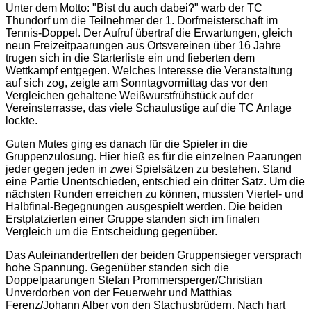
Unter dem Motto: "Bist du auch dabei?" warb der TC
Thundorf um die Teilnehmer der 1. Dorfmeisterschaft im
Tennis-Doppel. Der Aufruf übertraf die Erwartungen, gleich
neun Freizeitpaarungen aus Ortsvereinen über 16 Jahre
trugen sich in die Starterliste ein und fieberten dem
Wettkampf entgegen. Welches Interesse die Veranstaltung
auf sich zog, zeigte am Sonntagvormittag das vor den
Vergleichen gehaltene Weißwurstfrühstück auf der
Vereinsterrasse, das viele Schaulustige auf die TC Anlage
lockte.
Guten Mutes ging es danach für die Spieler in die
Gruppenzulosung. Hier hieß es für die einzelnen Paarungen
jeder gegen jeden in zwei Spielsätzen zu bestehen. Stand
eine Partie Unentschieden, entschied ein dritter Satz. Um die
nächsten Runden erreichen zu können, mussten Viertel- und
Halbfinal-Begegnungen ausgespielt werden. Die beiden
Erstplatzierten einer Gruppe standen sich im finalen
Vergleich um die Entscheidung gegenüber.
Das Aufeinandertreffen der beiden Gruppensieger versprach
hohe Spannung. Gegenüber standen sich die
Doppelpaarungen Stefan Prommersperger/Christian
Unverdorben von der Feuerwehr und Matthias
Ferenz/Johann Alber von den Stachusbrüdern. Nach hart