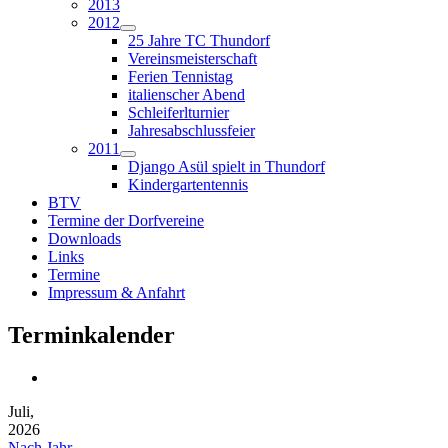
2013
2012
25 Jahre TC Thundorf
Vereinsmeisterschaft
Ferien Tennistag
italienscher Abend
Schleiferlturnier
Jahresabschlussfeier
2011
Django Asül spielt in Thundorf
Kindergartentennis
BTV
Termine der Dorfvereine
Downloads
Links
Termine
Impressum & Anfahrt
Terminkalender
Juli,
2026
Nach Jahr