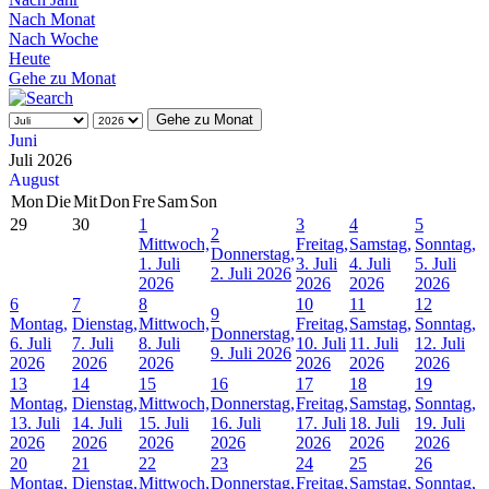
Nach Monat
Nach Woche
Heute
Gehe zu Monat
Gehe zu Monat
Juni
Juli 2026
August
Mon
Die
Mit
Don
Fre
Sam
Son
29
30
1
3
4
5
2
Mittwoch,
Freitag,
Samstag,
Sonntag,
Donnerstag,
1. Juli
3. Juli
4. Juli
5. Juli
2. Juli 2026
2026
2026
2026
2026
6
7
8
10
11
12
9
Montag,
Dienstag,
Mittwoch,
Freitag,
Samstag,
Sonntag,
Donnerstag,
6. Juli
7. Juli
8. Juli
10. Juli
11. Juli
12. Juli
9. Juli 2026
2026
2026
2026
2026
2026
2026
13
14
15
16
17
18
19
Montag,
Dienstag,
Mittwoch,
Donnerstag,
Freitag,
Samstag,
Sonntag,
13. Juli
14. Juli
15. Juli
16. Juli
17. Juli
18. Juli
19. Juli
2026
2026
2026
2026
2026
2026
2026
20
21
22
23
24
25
26
Montag,
Dienstag,
Mittwoch,
Donnerstag,
Freitag,
Samstag,
Sonntag,