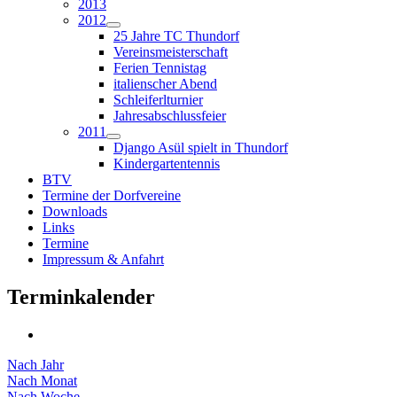
2013
2012
25 Jahre TC Thundorf
Vereinsmeisterschaft
Ferien Tennistag
italienscher Abend
Schleiferlturnier
Jahresabschlussfeier
2011
Django Asül spielt in Thundorf
Kindergartentennis
BTV
Termine der Dorfvereine
Downloads
Links
Termine
Impressum & Anfahrt
Terminkalender
Nach Jahr
Nach Monat
Nach Woche