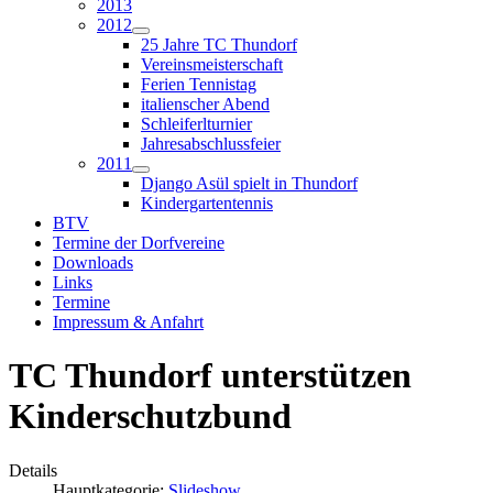
2013
2012
25 Jahre TC Thundorf
Vereinsmeisterschaft
Ferien Tennistag
italienscher Abend
Schleiferlturnier
Jahresabschlussfeier
2011
Django Asül spielt in Thundorf
Kindergartentennis
BTV
Termine der Dorfvereine
Downloads
Links
Termine
Impressum & Anfahrt
TC Thundorf unterstützen
Kinderschutzbund
Details
Hauptkategorie:
Slideshow