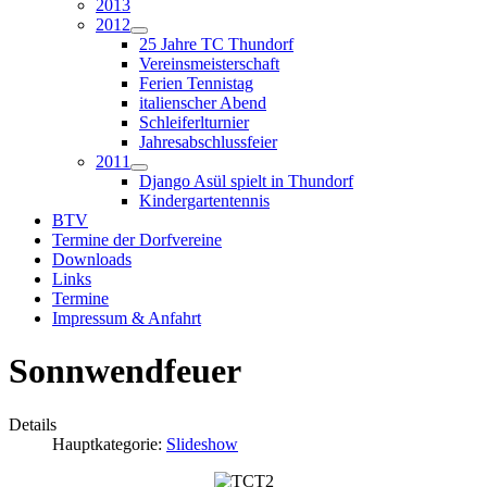
2013
2012
25 Jahre TC Thundorf
Vereinsmeisterschaft
Ferien Tennistag
italienscher Abend
Schleiferlturnier
Jahresabschlussfeier
2011
Django Asül spielt in Thundorf
Kindergartentennis
BTV
Termine der Dorfvereine
Downloads
Links
Termine
Impressum & Anfahrt
Sonnwendfeuer
Details
Hauptkategorie:
Slideshow