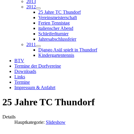
2013
2012
25 Jahre TC Thundorf
Vereinsmeisterschaft
Ferien Tennistag
italienscher Abend
Schleiferlturnier
Jahresabschlussfeier
2011
Django Asül spielt in Thundorf
Kindergartentennis
BTV
Termine der Dorfvereine
Downloads
Links
Termine
Impressum & Anfahrt
25 Jahre TC Thundorf
Details
Hauptkategorie:
Slideshow