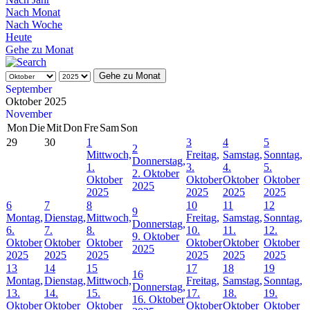
Nach Monat
Nach Woche
Heute
Gehe zu Monat
Gehe zu Monat
September
Oktober 2025
November
Mon
Die
Mit
Don
Fre
Sam
Son
29
30
1
3
4
5
2
Mittwoch,
Freitag,
Samstag,
Sonntag,
Donnerstag,
1.
3.
4.
5.
2. Oktober
Oktober
Oktober
Oktober
Oktober
2025
2025
2025
2025
2025
6
7
8
10
11
12
9
Montag,
Dienstag,
Mittwoch,
Freitag,
Samstag,
Sonntag,
Donnerstag,
6.
7.
8.
10.
11.
12.
9. Oktober
Oktober
Oktober
Oktober
Oktober
Oktober
Oktober
2025
2025
2025
2025
2025
2025
2025
13
14
15
17
18
19
16
Montag,
Dienstag,
Mittwoch,
Freitag,
Samstag,
Sonntag,
Donnerstag,
13.
14.
15.
17.
18.
19.
16. Oktober
Oktober
Oktober
Oktober
Oktober
Oktober
Oktober