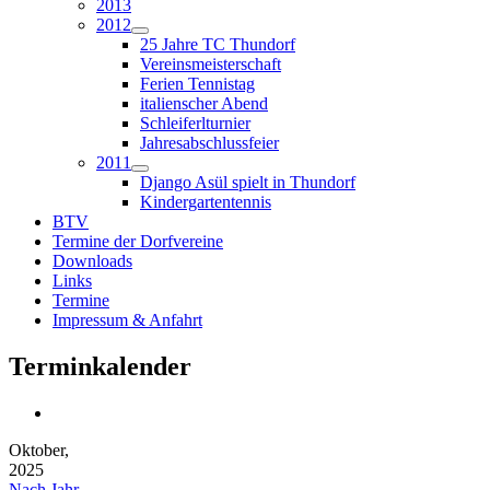
2013
2012
25 Jahre TC Thundorf
Vereinsmeisterschaft
Ferien Tennistag
italienscher Abend
Schleiferlturnier
Jahresabschlussfeier
2011
Django Asül spielt in Thundorf
Kindergartentennis
BTV
Termine der Dorfvereine
Downloads
Links
Termine
Impressum & Anfahrt
Terminkalender
Oktober,
2025
Nach Jahr