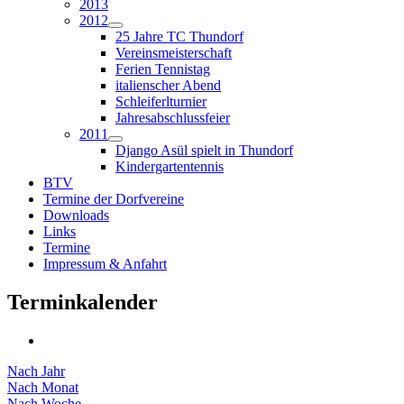
2013
2012
25 Jahre TC Thundorf
Vereinsmeisterschaft
Ferien Tennistag
italienscher Abend
Schleiferlturnier
Jahresabschlussfeier
2011
Django Asül spielt in Thundorf
Kindergartentennis
BTV
Termine der Dorfvereine
Downloads
Links
Termine
Impressum & Anfahrt
Terminkalender
Nach Jahr
Nach Monat
Nach Woche