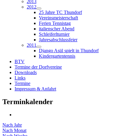
2013
2012
25 Jahre TC Thundorf
Vereinsmeisterschaft
Ferien Tennistag
italienscher Abend
Schleiferlturnier
Jahresabschlussfeier
2011
Django Asül spielt in Thundorf
Kindergartentennis
BTV
Termine der Dorfvereine
Downloads
Links
Termine
Impressum & Anfahrt
Terminkalender
Nach Jahr
Nach Monat
Nach Woche