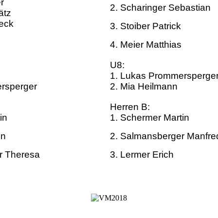
r
2. Scharinger Sebastian
ätz
beck
3. Stoiber Patrick
4. Meier Matthias
U8:
1. Lukas Prommersperge
rsperger
2. Mia Heilmann
Herren B:
in
1. Schermer Martin
in
2. Salmansberger Manfre
r Theresa
3. Lermer Erich