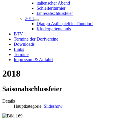
italienscher Abend
Schleiferlturnier
Jahresabschlussfeier
2011
Django Asül spielt in Thundorf
Kindergartentennis
BTV
Termine der Dorfvereine
Downloads
Links
Termine
Impressum & Anfahrt
2018
Saisonabschlussfeier
Details
Hauptkategorie:
Slideshow