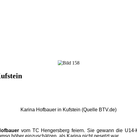
ufstein
Karina Hofbauer in Kufstein (Quelle BTV.de)
Hofbauer
vom TC Hengersberg feiern. Sie gewann die U14-
 umso höher einzuschätzen, als Karina nicht gesetzt war.