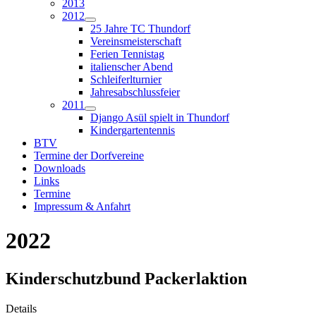
2013
2012
25 Jahre TC Thundorf
Vereinsmeisterschaft
Ferien Tennistag
italienscher Abend
Schleiferlturnier
Jahresabschlussfeier
2011
Django Asül spielt in Thundorf
Kindergartentennis
BTV
Termine der Dorfvereine
Downloads
Links
Termine
Impressum & Anfahrt
2022
Kinderschutzbund Packerlaktion
Details