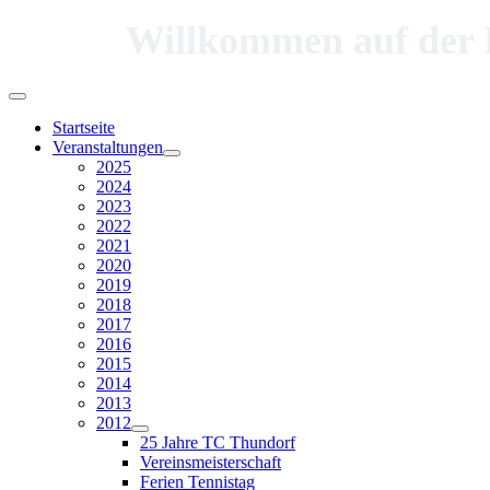
Willkommen auf der Hom
Startseite
Veranstaltungen
2025
2024
2023
2022
2021
2020
2019
2018
2017
2016
2015
2014
2013
2012
25 Jahre TC Thundorf
Vereinsmeisterschaft
Ferien Tennistag