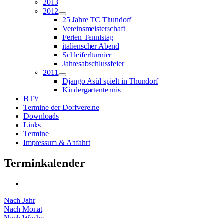
2013
2012
25 Jahre TC Thundorf
Vereinsmeisterschaft
Ferien Tennistag
italienscher Abend
Schleiferlturnier
Jahresabschlussfeier
2011
Django Asül spielt in Thundorf
Kindergartentennis
BTV
Termine der Dorfvereine
Downloads
Links
Termine
Impressum & Anfahrt
Terminkalender
Nach Jahr
Nach Monat
Nach Woche