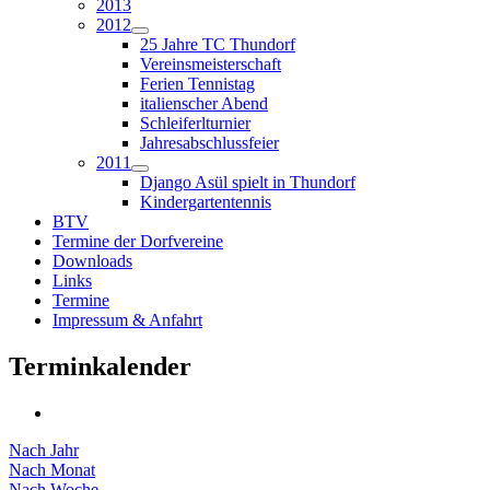
2013
2012
25 Jahre TC Thundorf
Vereinsmeisterschaft
Ferien Tennistag
italienscher Abend
Schleiferlturnier
Jahresabschlussfeier
2011
Django Asül spielt in Thundorf
Kindergartentennis
BTV
Termine der Dorfvereine
Downloads
Links
Termine
Impressum & Anfahrt
Terminkalender
Nach Jahr
Nach Monat
Nach Woche