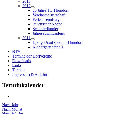
2013
2012
25 Jahre TC Thundorf
Vereinsmeisterschaft
Ferien Tennistag
italienscher Abend
Schleiferlturnier
Jahresabschlussfeier
2011
Django Asül spielt in Thundorf
Kindergartentennis
BTV
Termine der Dorfvereine
Downloads
Links
Termine
Impressum & Anfahrt
Terminkalender
Nach Jahr
Nach Monat
Nach Woche