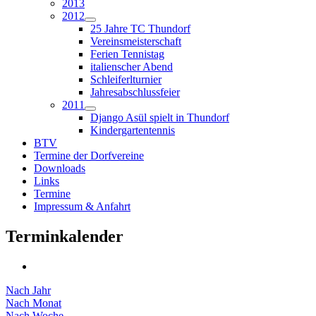
2013
2012
25 Jahre TC Thundorf
Vereinsmeisterschaft
Ferien Tennistag
italienscher Abend
Schleiferlturnier
Jahresabschlussfeier
2011
Django Asül spielt in Thundorf
Kindergartentennis
BTV
Termine der Dorfvereine
Downloads
Links
Termine
Impressum & Anfahrt
Terminkalender
Nach Jahr
Nach Monat
Nach Woche