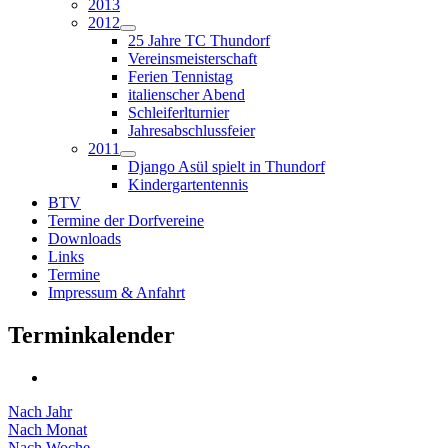
2013
2012
25 Jahre TC Thundorf
Vereinsmeisterschaft
Ferien Tennistag
italienscher Abend
Schleiferlturnier
Jahresabschlussfeier
2011
Django Asül spielt in Thundorf
Kindergartentennis
BTV
Termine der Dorfvereine
Downloads
Links
Termine
Impressum & Anfahrt
Terminkalender
Nach Jahr
Nach Monat
Nach Woche