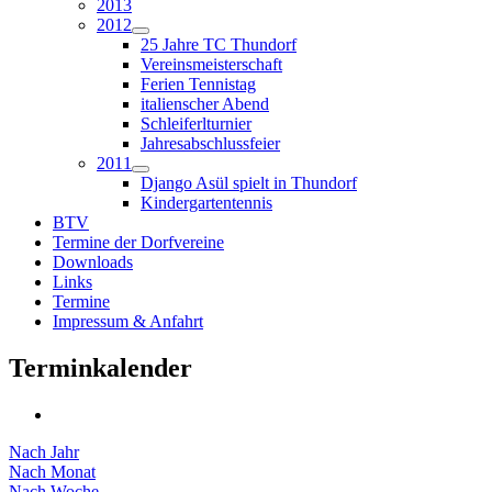
2013
2012
25 Jahre TC Thundorf
Vereinsmeisterschaft
Ferien Tennistag
italienscher Abend
Schleiferlturnier
Jahresabschlussfeier
2011
Django Asül spielt in Thundorf
Kindergartentennis
BTV
Termine der Dorfvereine
Downloads
Links
Termine
Impressum & Anfahrt
Terminkalender
Nach Jahr
Nach Monat
Nach Woche