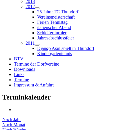
2013
2012
25 Jahre TC Thundorf
Vereinsmeisterschaft
Ferien Tennistag
italienscher Abend
Schleiferlturnier
Jahresabschlussfeier
2011
Django Asül spielt in Thundorf
Kindergartentennis
BTV
Termine der Dorfvereine
Downloads
Links
Termine
Impressum & Anfahrt
Terminkalender
Nach Jahr
Nach Monat
Nach Woche